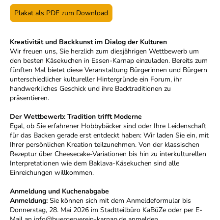
Plakat als PDF zum Download
Kreativität und Backkunst im Dialog der Kulturen
Wir freuen uns, Sie herzlich zum diesjährigen Wettbewerb um
den besten Käsekuchen in Essen-Karnap einzuladen. Bereits zum
fünften Mal bietet diese Veranstaltung Bürgerinnen und Bürgern
unterschiedlicher kultureller Hintergründe ein Forum, ihr
handwerkliches Geschick und ihre Backtraditionen zu
präsentieren.
Der Wettbewerb: Tradition trifft Moderne
Egal, ob Sie erfahrener Hobbybäcker sind oder Ihre Leidenschaft
für das Backen gerade erst entdeckt haben: Wir laden Sie ein, mit
Ihrer persönlichen Kreation teilzunehmen. Von der klassischen
Rezeptur über Cheesecake-Variationen bis hin zu interkulturellen
Interpretationen wie dem Baklava-Käsekuchen sind alle
Einreichungen willkommen.
Anmeldung und Kuchenabgabe
Anmeldung:
Sie können sich mit dem Anmeldeformular bis
Donnerstag, 28. Mai 2026 im Stadtteilbüro KaBüZe oder per E-
Mail an info@buergerverein-karnap.de anmelden.