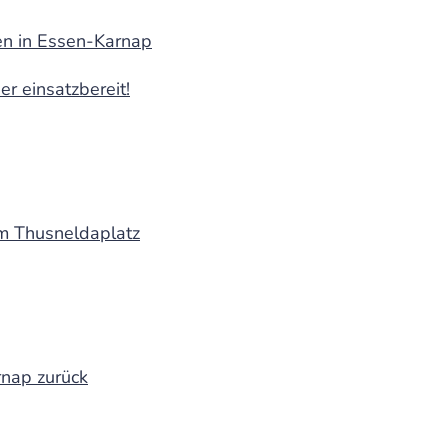
en in Essen-Karnap
r einsatzbereit!
m Thusneldaplatz
rnap zurück