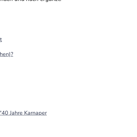
t
hen)?
 "40 Jahre Karnaper