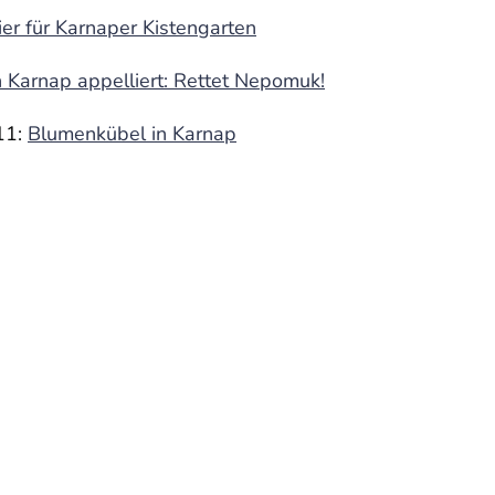
ier für Karnaper Kistengarten
 Karnap appelliert: Rettet Nepomuk!
11:
Blumenkübel in Karnap
Über uns
Unsere Projekte
Mitmachen
T
heberrecht © Bürgerverein Essen-Karnap e.V. 2023-2
Alle Rechte vorbehalten.
Impressum